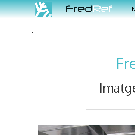
I
Fr
Imatge