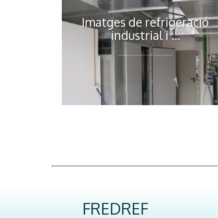
Imatges de refrigeració
industrial i ...
FREDREF