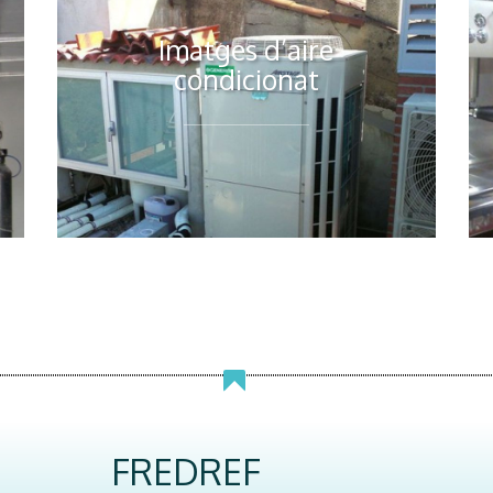
Imatges d’aire
condicionat
FREDREF