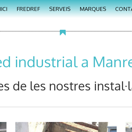
NICI
FREDREF
SERVEIS
MARQUES
CONT
ed industrial a Manr
s de les nostres instal·