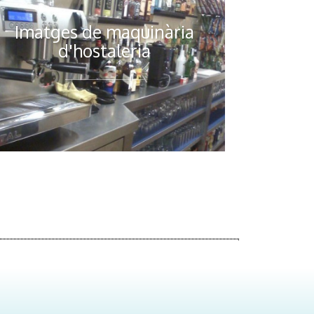
Imatges de maquinària
d'hostaleria