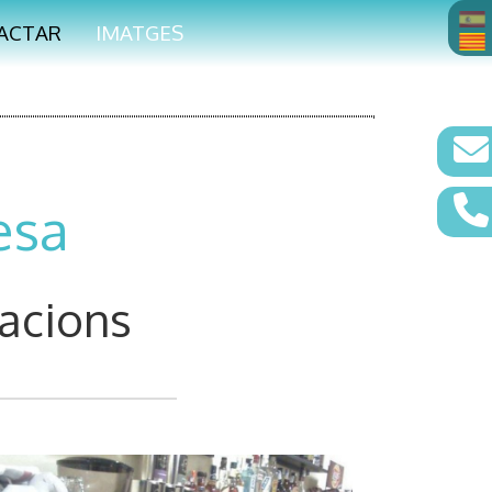
ACTAR
IMATGES
esa
lacions