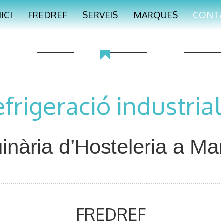
NICI
FREDREF
SERVEIS
MARQUES
CONT
rigeració industrial
nària d’Hosteleria a M
FREDREF