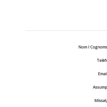
Nom I Cognom
Telèf
Emai
Assump
Missat