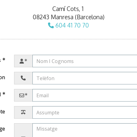
Camí Cots, 1
08243 Manresa (Barcelona)
604 41 70 70
s
on
l
te
ge