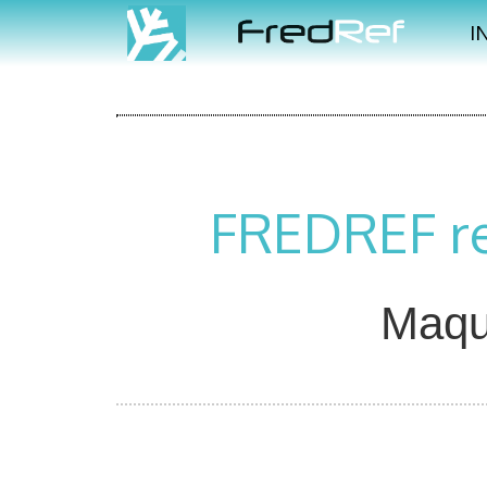
I
FREDREF ref
Maqui