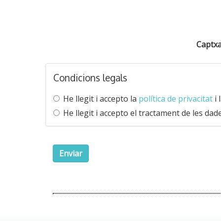
Captx
Condicions legals
He llegit i accepto la
política de privacitat
i
He llegit i accepto el tractament de les dad
Enviar