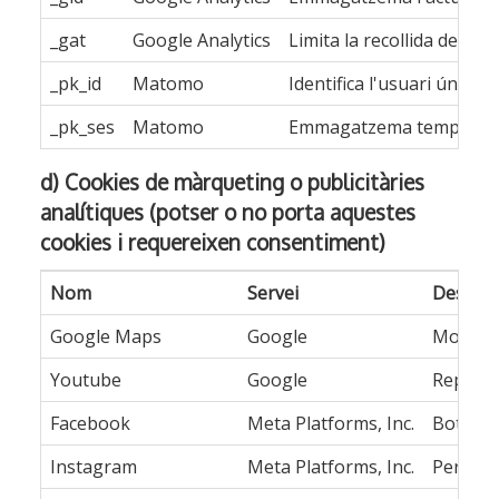
_gat
Google Analytics
Limita la recollida de dade
_pk_id
Matomo
Identifica l'usuari únic (
_pk_ses
Matomo
Emmagatzema temporalment
d) Cookies de màrqueting o publicitàries
analítiques (potser o no porta aquestes
cookies i requereixen consentiment)
Nom
Servei
Descrip
Google Maps
Google
Mostrar 
Youtube
Google
Reproduc
Facebook
Meta Platforms, Inc.
Botó 'M
Instagram
Meta Platforms, Inc.
Perfil s