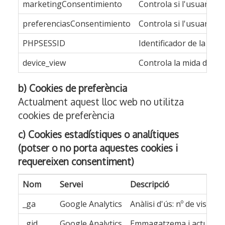
marketingConsentimiento
Controla si l'usuari ha
preferenciasConsentimiento
Controla si l'usuari ha
PHPSESSID
Identificador de la sess
device_view
Controla la mida del di
b) Cookies de preferència
Actualment aquest lloc web no utilitza
cookies de preferència
c) Cookies estadístiques o analítiques
(potser o no porta aquestes cookies i
requereixen consentiment)
Nom
Servei
Descripció
_ga
Google Analytics
Anàlisi d'ús: nº de visita
_gid
Google Analytics
Emmagatzema i actualitza