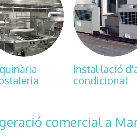
quinària
Instal·lació d'
ostaleria
condicionat
igeració comercial a Ma