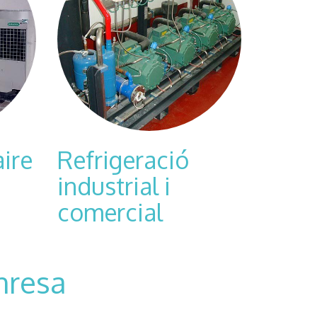
aire
Refrigeració
industrial i
comercial
nresa