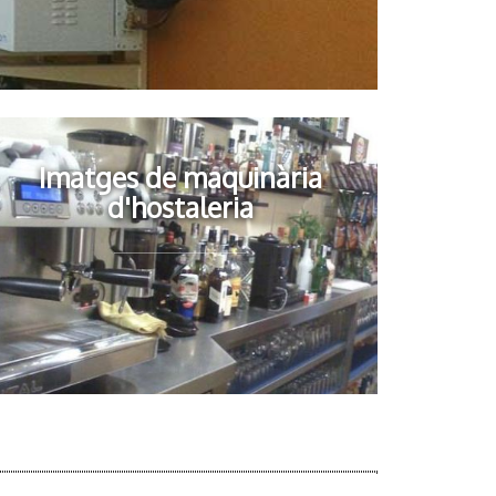
Imatges de maquinària
d'hostaleria