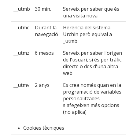
__utmb
30 min.
Serveix per saber que és
una visita nova.
__utmc
Durant la
Herència del sistema
navegació
Urchin però equival a
_utmb
__utmz
6 mesos
Serveix per saber l'origen
de l'usuari, si és per tràfic
directe o des d'una altra
web
__utmv
2 anys
Es crea només quan en la
programació de variables
personalitzades
s'afegeixen més opcions
(no aplica)
Cookies tècniques