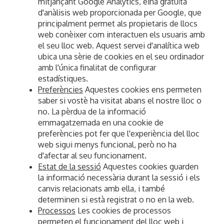
mitjançant Google Analytics, eina gratuïta
d'anàlisis web proporcionada per Google, que
principalment permet als propietaris de llocs
web conèixer com interactuen els usuaris amb
el seu lloc web. Aquest servei d'analítica web
ubica una sèrie de cookies en el seu ordinador
amb l'única finalitat de configurar
estadístiques.
Preferències
Aquestes cookies ens permeten
saber si vostè ha visitat abans el nostre lloc o
no. La pèrdua de la informació
emmagatzemada en una cookie de
preferències pot fer que l'experiència del lloc
web sigui menys funcional, però no ha
d'afectar al seu funcionament.
Estat de la sessió
Aquestes cookies guarden
la informació necessària durant la sessió i els
canvis relacionats amb ella, i també
determinen si està registrat o no en la web.
Processos
Les cookies de processos
permeten el funcionament del lloc web i