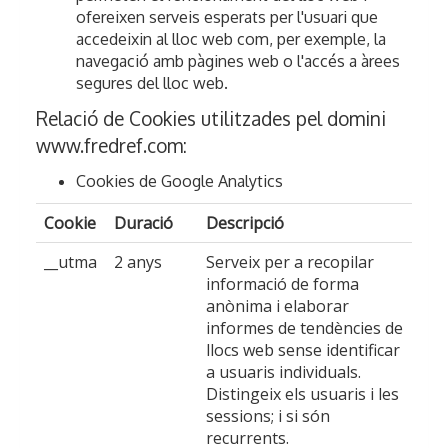
ofereixen serveis esperats per l'usuari que
accedeixin al lloc web com, per exemple, la
navegació amb pàgines web o l'accés a àrees
segures del lloc web.
Relació de Cookies utilitzades pel domini
www.fredref.com
:
Cookies de Google Analytics
Cookie
Duració
Descripció
__utma
2 anys
Serveix per a recopilar
informació de forma
anònima i elaborar
informes de tendències de
llocs web sense identificar
a usuaris individuals.
Distingeix els usuaris i les
sessions; i si són
recurrents.